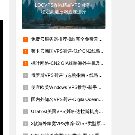
LOCVPS香港精品VPS测评 -
稳定高速三网直连选择
免费云服务器推荐-8款完全免费云服务器汇总（支持海内外节点）
莱卡云韩国VPS测评-低价CN2线路，网络稳定速度快
枫叶网络-CN2 GIA线路海外主机及VPS评测
俄罗斯VPS测评与选购指南 - 线路稳定性与价格解析
便宜欧美Windows VPS推荐-新手必看指南
国内外知名VPS测评-DigitalOcean、Linode、Vultr与搬瓦工
Ultahost美国VPS测评-达拉斯机房网络性能与价格详解
3款海外家宽VPS推荐-双ISP类型原生IP