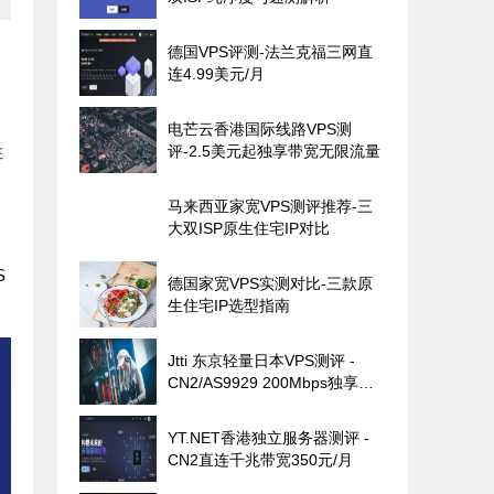
德国VPS评测-法兰克福三网直
连4.99美元/月
电芒云香港国际线路VPS测
性
评-2.5美元起独享带宽无限流量
马来西亚家宽VPS测评推荐-三
大双ISP原生住宅IP对比
S
德国家宽VPS实测对比-三款原
生住宅IP选型指南
Jtti 东京轻量日本VPS测评 -
CN2/AS9929 200Mbps独享带
宽
YT.NET香港独立服务器测评 -
CN2直连千兆带宽350元/月