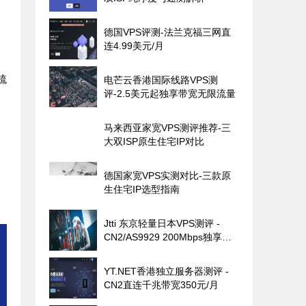
德国VPS评测-法兰克福三网直
连4.99美元/月
梳
电芒云香港国际线路VPS测
评-2.5美元起独享带宽无限流量
马来西亚家宽VPS测评推荐-三
大双ISP原生住宅IP对比
德国家宽VPS实测对比-三款原
生住宅IP选型指南
Jtti 东京轻量日本VPS测评 -
CN2/AS9929 200Mbps独享带
宽
YT.NET香港独立服务器测评 -
CN2直连千兆带宽350元/月