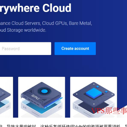
P，导致大量IP被封。这种反复循环使得Vultr的IP资源被严重消耗，