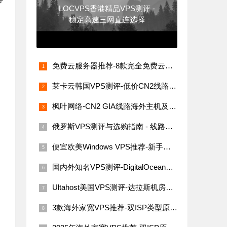
LOCVPS香港精品VPS测评 -
稳定高速三网直连选择
免费云服务器推荐-8款完全免费云服务器汇总（支持海内外节点）
莱卡云韩国VPS测评-低价CN2线路，网络稳定速度快
枫叶网络-CN2 GIA线路海外主机及VPS评测
俄罗斯VPS测评与选购指南 - 线路稳定性与价格解析
便宜欧美Windows VPS推荐-新手必看指南
国内外知名VPS测评-DigitalOcean、Linode、Vultr与搬瓦工
Ultahost美国VPS测评-达拉斯机房网络性能与价格详解
3款海外家宽VPS推荐-双ISP类型原生IP