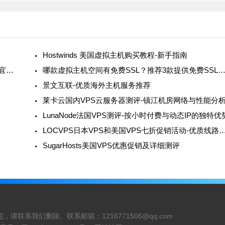
Hostwinds 美国虚拟主机购买教程-新手指南
Hostwinds VPS测评-超大带宽、免费换IP、价格便宜和支持支付宝
哪款虚拟主机空间有免费SSL？推荐3款提供免费SSL证书的国外虚拟主
景文互联-优质海外主机服务推荐
莱卡云国内VPS云服务器测评-镇江机房网络与性能分
LunaNode法国VPS测评-按小时付费与动态IP的独特优
LOCVPS日本VPS和美国VPS七折促销活动-优质
SugarHosts美国VPS优惠促销及详细测评
犯，请联系我们删除。联系邮箱：
1216771506@qq.com