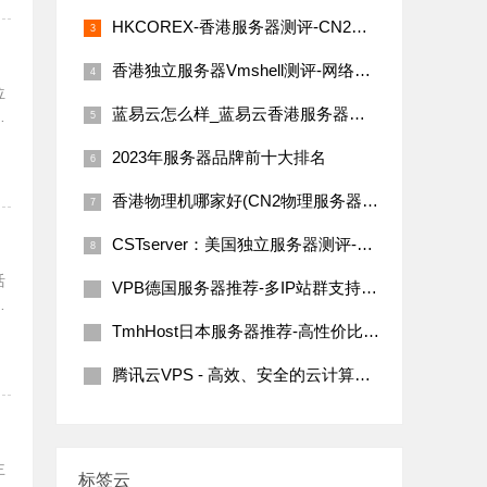
HKCOREX-香港服务器测评-CN2线路，无限流量，性能卓越
香港独立服务器Vmshell测评-网络稳等配置优秀
位
蓝易云怎么样_蓝易云香港服务器测评
符
全
2023年服务器品牌前十大排名
香港物理机哪家好(CN2物理服务器多少钱一台)
CSTserver：美国独立服务器测评-圣何塞机房-免费DDoS防御
活
VPB德国服务器推荐-多IP站群支持，性价比高
过
TmhHost日本服务器推荐-高性价比多IP支持
腾讯云VPS - 高效、安全的云计算解决方案
主
标签云