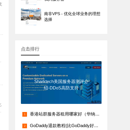
支
服
南非VPS - 优化全球业务的理想
码
选择
点击排行
、
心
Sharktech美国服务器测评介
绍-DDoS高防支持
化
扩
香港站群服务器租用哪家好（华纳云香港CN2站群服务器价格）
GoDaddy退款教程(比GoDaddy好的主机商有哪些)