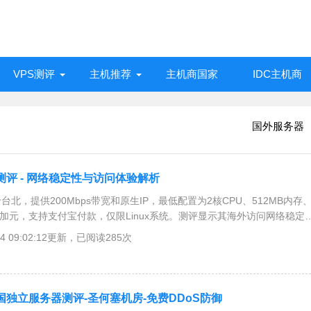
VPS测评
主机推荐
主机商国家
IDC主机商
国外服务器
S测评 - 网络稳定性与访问体验解析
于台北，提供200Mbps带宽和原生IP，最低配置为2核CPU、512MB内存
.9加元，支持支付宝付款，仅限Linux系统。测评显示其海外访问网络稳定
问丢包严重且延迟较高，无法直连使用，建议通过中转服务连接。相比之
-04 09:02:12更新，已阅读285次
提供稳定的三网直连和更高速的1000Mbps带宽，适合需要稳定连接台湾
：美国独立服务器测评-圣何塞机房-免费DDoS防御