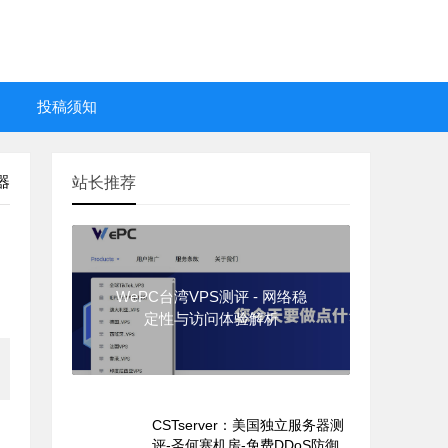
投稿须知
器
站长推荐
WePC台湾VPS测评 - 网络稳
定性与访问体验解析
CSTserver：美国独立服务器测
评-圣何塞机房-免费DDoS防御