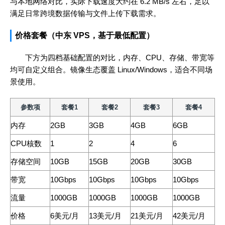
与本地网络对比，实际下载速度大约在 6.2 MB/s 左右，足以
满足日常跨境数据传输与文件上传下载需求。
价格套餐（中东 VPS，基于最低配置）
下方为四档基础配置的对比，内存、CPU、存储、带宽等
均可自定义组合。镜像生态覆盖 Linux/Windows，适合不同场
景使用。
参数项
套餐1
套餐2
套餐3
套餐4
内存
2GB
3GB
4GB
6GB
CPU核数
1
2
4
6
存储空间
10GB
15GB
20GB
30GB
带宽
10Gbps
10Gbps
10Gbps
10Gbps
流量
1000GB
1000GB
1000GB
1000GB
价格
6美元/月
13美元/月
21美元/月
42美元/月