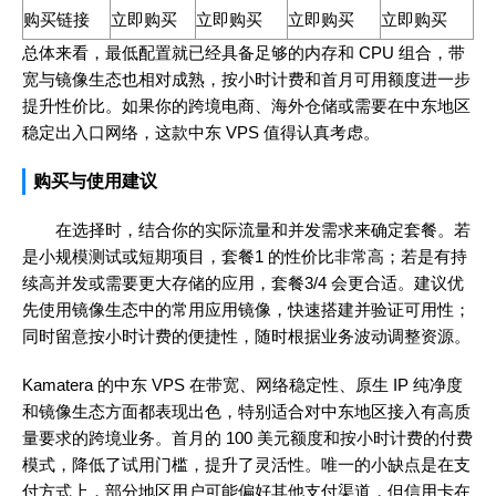
购买链接
立即购买
立即购买
立即购买
立即购买
总体来看，最低配置就已经具备足够的内存和 CPU 组合，带
宽与镜像生态也相对成熟，按小时计费和首月可用额度进一步
提升性价比。如果你的跨境电商、海外仓储或需要在中东地区
稳定出入口网络，这款中东 VPS 值得认真考虑。
购买与使用建议
在选择时，结合你的实际流量和并发需求来确定套餐。若
是小规模测试或短期项目，套餐1 的性价比非常高；若是有持
续高并发或需要更大存储的应用，套餐3/4 会更合适。建议优
先使用镜像生态中的常用应用镜像，快速搭建并验证可用性；
同时留意按小时计费的便捷性，随时根据业务波动调整资源。
Kamatera 的中东 VPS 在带宽、网络稳定性、原生 IP 纯净度
和镜像生态方面都表现出色，特别适合对中东地区接入有高质
量要求的跨境业务。首月的 100 美元额度和按小时计费的付费
模式，降低了试用门槛，提升了灵活性。唯一的小缺点是在支
付方式上，部分地区用户可能偏好其他支付渠道，但信用卡在