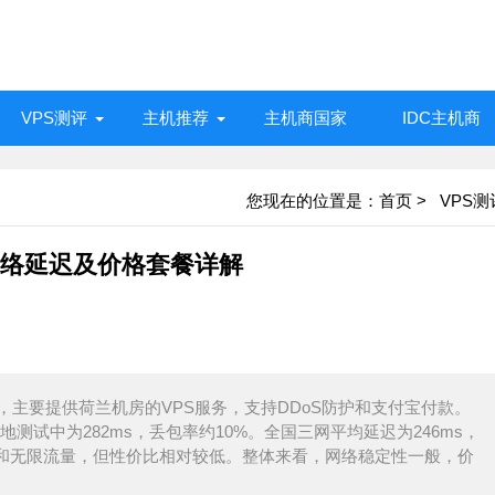
VPS测评
主机推荐
主机商国家
IDC主机商
您现在的位置是：
首页
>
VPS测
能、网络延迟及价格套餐详解
岸主机商，主要提供荷兰机房的VPS服务，支持DDoS防护和支付宝付款。
本地测试中为282ms，丢包率约10%。全国三网平均延迟为246ms，
带宽和无限流量，但性价比相对较低。整体来看，网络稳定性一般，价