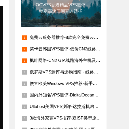
LOCVPS香港精品VPS测评 -
稳定高速三网直连选择
免费云服务器推荐-8款完全免费云服务器汇总（支持海内外节点）
莱卡云韩国VPS测评-低价CN2线路，网络稳定速度快
枫叶网络-CN2 GIA线路海外主机及VPS评测
俄罗斯VPS测评与选购指南 - 线路稳定性与价格解析
便宜欧美Windows VPS推荐-新手必看指南
国内外知名VPS测评-DigitalOcean、Linode、Vultr与搬瓦工
Ultahost美国VPS测评-达拉斯机房网络性能与价格详解
3款海外家宽VPS推荐-双ISP类型原生IP