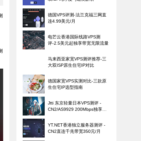
德国VPS评测-法兰克福三网直
测
连4.99美元/月
电芒云香港国际线路VPS测
评-2.5美元起独享带宽无限流量
测
马来西亚家宽VPS测评推荐-三
大双ISP原生住宅IP对比
德国家宽VPS实测对比-三款原
生住宅IP选型指南
Jtti 东京轻量日本VPS测评 -
CN2/AS9929 200Mbps独享带
宽
YT.NET香港独立服务器测评 -
CN2直连千兆带宽350元/月