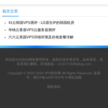
相关文章
41云韩国VPS测评 - LG原生IP的韩国机房
华纳云香港VPS云服务器测评
六六云美国VPS详细评测及价格套餐详解
本站部分内容由网络整理而来，版权归原作者所有，如有冒犯，请
联系我们删除。联系邮箱：
1216771506@qq.com
Copyright © 2022-2026
VPS那些事
All Rights Reserved. 备案
号：
蜀ICP备16007314号-8
网站地图
隐私条款