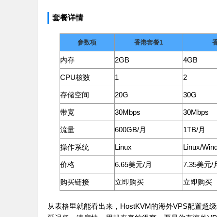
套餐详情
参数项
香港套餐1
内存
2GB
4GB
CPU核数
1
2
存储空间
20G
30G
带宽
30Mbps
30Mbps
流量
600GB/月
1TB/月
操作系统
Linux
Linux/Win
价格
6.65美元/月
7.35美元/
购买链接
立即购买
立即购买
从表格里就能看出来，HostKVM的海外VPS配置超