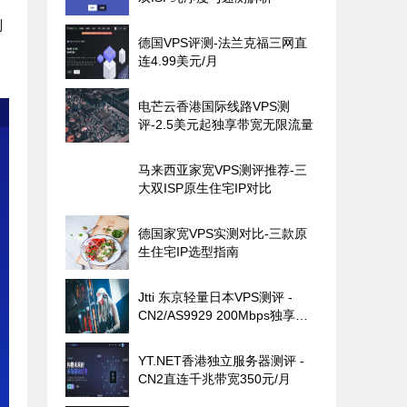
别
德国VPS评测-法兰克福三网直
连4.99美元/月
电芒云香港国际线路VPS测
评-2.5美元起独享带宽无限流量
马来西亚家宽VPS测评推荐-三
大双ISP原生住宅IP对比
德国家宽VPS实测对比-三款原
生住宅IP选型指南
Jtti 东京轻量日本VPS测评 -
CN2/AS9929 200Mbps独享带
宽
YT.NET香港独立服务器测评 -
CN2直连千兆带宽350元/月