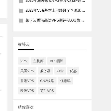
2025年海外家宽VPS推荐-双ISP原生住宅IP
2023年Vultr基本上已经废了？原因分析及解决办法
莱卡云香港高防VPS测评-300G防御200Mbps带宽
标签云
，香港云地国际节点补货享7折优惠
VPS
主机商
VPS测评
美国VPS
服务器
CN2
优惠
香港VPS
CN2线路
优惠码
本软银线路速度快价格低
欧洲VPS
荷兰VPS
服务器选择
2GIA线路
猜你喜欢