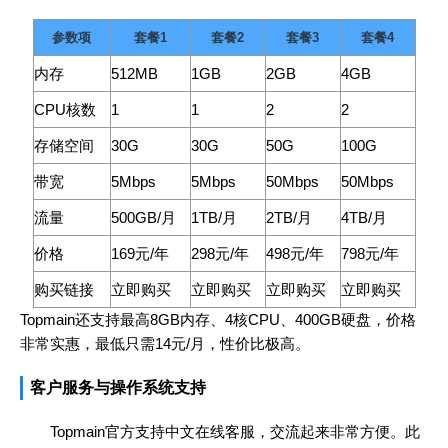
参数项
套餐1
套餐2
套餐3
套餐4
内存
512MB
1GB
2GB
4GB
CPU核数
1
1
2
2
存储空间
30G
30G
50G
100G
带宽
5Mbps
5Mbps
50Mbps
50Mbps
流量
500GB/月
1TB/月
2TB/月
4TB/月
价格
169元/年
298元/年
498元/年
798元/年
购买链接
立即购买
立即购买
立即购买
立即购买
Topmain还支持最高8GB内存、4核CPU、400GB硬盘，价格
非常实惠，最低只需14元/月，性价比极高。
客户服务与操作系统支持
Topmain官方支持中文在线客服，交流起来非常方便。此