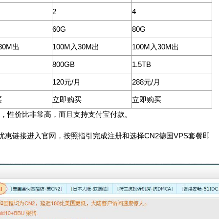
2
4
60G
80G
30M出
100M入30M出
100M入30M出
800GB
1.5TB
月
120元/月
288元/月
买
立即购买
立即购买
月，性价比非常高，而且支持支付宝付款。
优惠链接进入官网，按照指引完成注册和选择CN2德国VPS套餐即