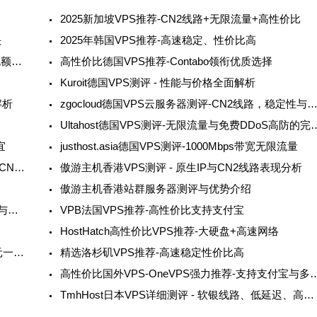
2025新加坡VPS推荐-CN2线路+无限流量+高性价比
快
2025年韩国VPS推荐-高速稳定、性价比高
iON新加坡VPS-CN2线路优惠升级-带宽流量增加无额外费用
高性价比德国VPS推荐-Contabo领衔优质选择
Kuroit德国VPS测评 - 性能与价格全面解析
解析
zgocloud德国VPS云服务器测评-CN2线路，稳定性与速
Ultahost德国VPS测评-无限流量
宜
justhost.asia德国VPS测评-1000Mbps带宽无限流量
LOCVPS 德国VPS详解与测评 - 高性价比，超稳定CN2 GIA线路
傲游主机香港VPS测评 - 原生IP与CN2线路表现分析
傲游主机香港站群服务器测评与优势介绍
欧洲CN2 VPS推荐-傲游主机与MoeCloud全面对比与测评
VPB法国VPS推荐-高性价比支持支付宝
HostHatch高性价比VPS推荐-大硬盘+高速网络
搬瓦工全新的PowerBox限量版套餐推出年付42美元一年CN2GIA
精选洛杉矶VPS推荐-高速稳定性价比高
高性价比国外VPS-OneVPS强力推荐-支
TmhHost日本VPS详细测评 - 软银线路、低延迟、高性价比