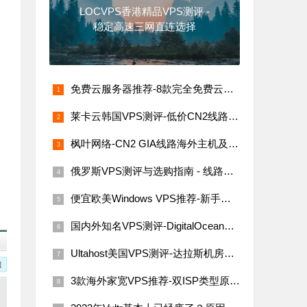
LOCVPS香港精品VPS测评 -
稳定高速三网直连选择
免费云服务器推荐-8款完全免费云服务器汇总（支持海内外节点）
莱卡云韩国VPS测评-低价CN2线路，网络稳定速度快
枫叶网络-CN2 GIA线路海外主机及VPS评测
俄罗斯VPS测评与选购指南 - 线路稳定性与价格解析
便宜欧美Windows VPS推荐-新手必看指南
国内外知名VPS测评-DigitalOcean、Linode、Vultr与搬瓦工
Ultahost美国VPS测评-达拉斯机房网络性能与价格详解
3款海外家宽VPS推荐-双ISP类型原生IP