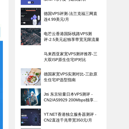
德国VPS评测-法兰克福三网直
连4.99美元/月
电芒云香港国际线路VPS测
评-2.5美元起独享带宽无限流量
马来西亚家宽VPS测评推荐-三
大双ISP原生住宅IP对比
德国家宽VPS实测对比-三款原
生住宅IP选型指南
Jtti 东京轻量日本VPS测评 -
CN2/AS9929 200Mbps独享带
宽
YT.NET香港独立服务器测评 -
CN2直连千兆带宽350元/月