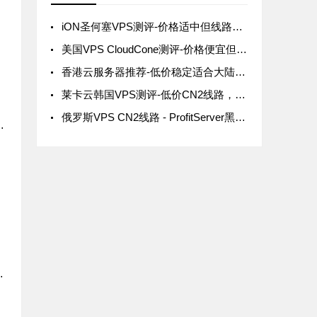
iON圣何塞VPS测评-价格适中但线路欠佳
美国VPS CloudCone测评-价格便宜但下载速度一般
香港云服务器推荐-低价稳定适合大陆用户
莱卡云韩国VPS测评-低价CN2线路，网络稳定速度快
度分析
俄罗斯VPS CN2线路 - ProfitServer黑色星期五5折优惠
与免费DDoS高防的完美结合
持支付宝与多地区数据中心