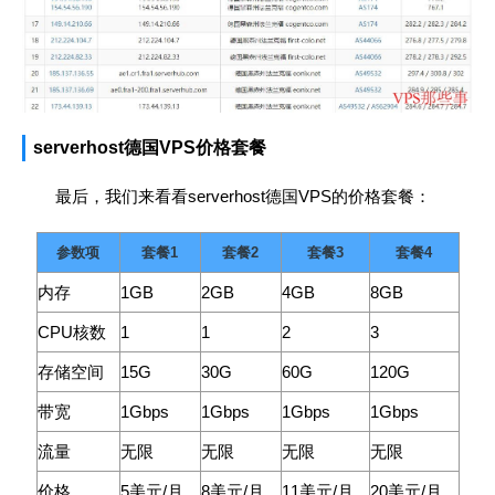
serverhost德国VPS价格套餐
最后，我们来看看serverhost德国VPS的价格套餐：
参数项
套餐1
套餐2
套餐3
套餐4
内存
1GB
2GB
4GB
8GB
CPU核数
1
1
2
3
存储空间
15G
30G
60G
120G
带宽
1Gbps
1Gbps
1Gbps
1Gbps
流量
无限
无限
无限
无限
价格
5美元/月
8美元/月
11美元/月
20美元/月