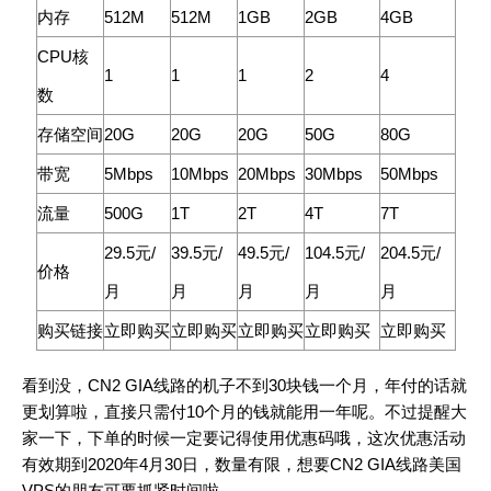
内存
512M
512M
1GB
2GB
4GB
CPU核
1
1
1
2
4
数
存储空间
20G
20G
20G
50G
80G
带宽
5Mbps
10Mbps
20Mbps
30Mbps
50Mbps
流量
500G
1T
2T
4T
7T
29.5元/
39.5元/
49.5元/
104.5元/
204.5元/
价格
月
月
月
月
月
购买链接
立即购买
立即购买
立即购买
立即购买
立即购买
看到没，CN2 GIA线路的机子不到30块钱一个月，年付的话就
更划算啦，直接只需付10个月的钱就能用一年呢。不过提醒大
家一下，下单的时候一定要记得使用优惠码哦，这次优惠活动
有效期到2020年4月30日，数量有限，想要CN2 GIA线路美国
VPS的朋友可要抓紧时间啦。