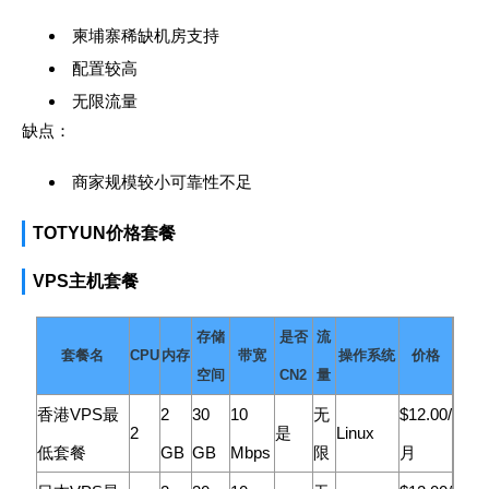
柬埔寨稀缺机房支持
配置较高
无限流量
缺点：
商家规模较小可靠性不足
TOTYUN价格套餐
VPS主机套餐
存储
是否
流
套餐名
CPU
内存
带宽
操作系统
价格
空间
CN2
量
香港VPS最
2
30
10
无
$12.00/
2
是
Linux
低套餐
GB
GB
Mbps
限
月