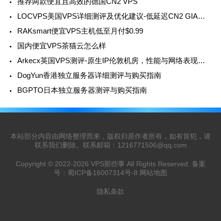
推荐两款便宜且高效的德国CN2 VPS
LOCVPS美国VPS详细测评及优化建议-低延迟CN2 GIA线路，高速稳定
RAKsmart便宜VPS主机低至月付$0.99
国内便宜VPS茶猫云怎么样
Arkecx英国VPS测评-原生IP伦敦机房，性能与网络表现如何？
DogYun香港独立服务器详细测评与购买指南
BGPTO日本独立服务器测评与购买指南
本站部分内容由网络整理而来，版权归原作者所有，如有冒犯，请
联系我们删除。联系邮箱：
1216771506@qq.com
Copyright © 2022-2026
VPS那些事
All Rights Reserved. 备案
号：
蜀ICP备16007314号-8
网站地图
隐私条款