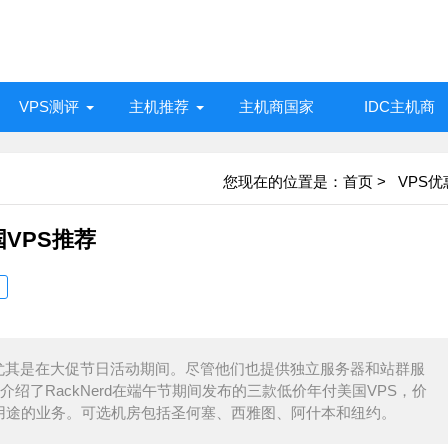
VPS测评
主机推荐
主机商国家
IDC主机商
您现在的位置是：
首页
>
VPS优
国VPS推荐
闻名，尤其是在大促节日活动期间。尽管他们也提供独立服务器和站群服
绍了RackNerd在端午节期间发布的三款低价年付美国VPS，价
PS用途的业务。可选机房包括圣何塞、西雅图、阿什本和纽约。