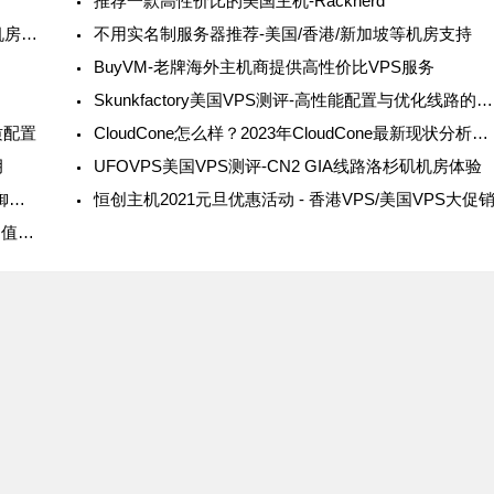
推荐一款高性价比的美国主机-Racknerd
Racknerd美国独立服务器测评-高性价比的洛杉矶机房选择
不用实名制服务器推荐-美国/香港/新加坡等机房支持
BuyVM-老牌海外主机商提供高性价比VPS服务
Skunkfactory美国VPS测评-高性能配置与优化线路的完美结合
质配置
CloudCone怎么样？2023年CloudCone最新现状分析及替代方案推荐
月
UFOVPS美国VPS测评-CN2 GIA线路洛杉矶机房体验
10gbiz圣何塞机房美国VPS测评-大硬盘和DDoS防御支持
恒创主机2021元旦优惠活动 - 香港VPS/美国VPS大促
TmhHost国外VPS元旦促销活动-美国和日本VPS超值优惠