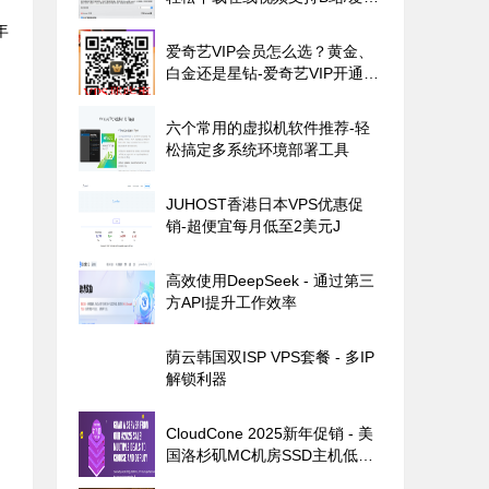
艺/腾讯视频1000+平台
年
爱奇艺VIP会员怎么选？黄金、
白金还是星钻-爱奇艺VIP开通策
略分析
六个常用的虚拟机软件推荐-轻
松搞定多系统环境部署工具
JUHOST香港日本VPS优惠促
销-超便宜每月低至2美元J
高效使用DeepSeek - 通过第三
方API提升工作效率
荫云韩国双ISP VPS套餐 - 多IP
解锁利器
CloudCone 2025新年促销 - 美
国洛杉矶MC机房SSD主机低至
$17/年