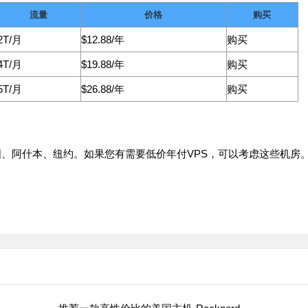
流量
价格
购买
2T/月
$12.88/年
购买
4T/月
$19.88/年
购买
5T/月
$26.88/年
购买
雅图、阿什本、纽约。如果您有需要低价年付VPS，可以考虑这些机房