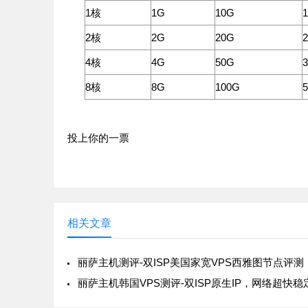
1核
1G
10G
1
2核
2G
20G
2
4核
4G
50G
3
8核
8G
100G
5
投上你的一票
相关文章
丽萨主机测评-双ISP美国家宽VPS西雅图节点评测
丽萨主机韩国VPS测评-双ISP原生IP，网络超快稳