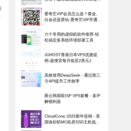
艺/腾讯视频1000+平台
美
爱奇艺VIP会员怎么选？黄金、
庭
白金还是星钻-爱奇艺VIP开通策
略分析
六个常用的虚拟机软件推荐-轻
松搞定多系统环境部署工具
JUHOST香港日本VPS优惠促
销-超便宜每月低至2美元J
高效使用DeepSeek - 通过第三
方API提升工作效率
荫云韩国双ISP VPS套餐 - 多IP
解锁利器
CloudCone 2025新年促销 - 美
国洛杉矶MC机房SSD主机低至
$17/年