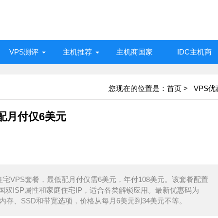
VPS测评
主机推荐
主机商国家
IDC主机商
您现在的位置是：
首页
>
VPS优
低配月付仅6美元
SP住宅VPS套餐，最低配月付仅需6美元，年付108美元。该套餐配置
量，具备韩国双ISP属性和家庭住宅IP，适合各类解锁应用。最新优惠码为
PU、内存、SSD和带宽选项，价格从每月6美元到34美元不等。