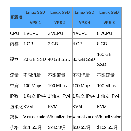
Linux SSD
Linux SSD
Linux SSD
Linux SSD
配置项
VPS 1
VPS 2
VPS 4
VPS 8
CPU
1 vCPU
2 vCPU
4 vCPU
8 vCPU
内存
1 GB
2 GB
4 GB
8 GB
160 GB
硬盘
20 GB SSD
40 GB SSD
80 GB SSD
SSD
流量
不限流量
不限流量
不限流量
不限流量
带宽
100 Mbps
100 Mbps
100 Mbps
100 Mbps
IP数
1 独立 IPv4
1 独立 IPv4
1 独立 IPv4
1 独立 IPv4
虚拟化
KVM
KVM
KVM
KVM
架构
Virtualization
Virtualization
Virtualization
Virtualization
价格
$11.59/月
$24.59/月
$50.59/月
$102.59/月