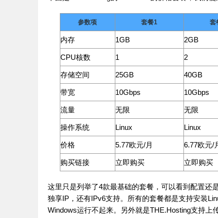
参数项
套餐1
套
内存
1GB
2GB
CPU核数
1
2
存储空间
25GB
40GB
带宽
10Gbps
10Gbps
流量
无限
无限
操作系统
Linux
Linux
价格
5.77欧元/月
6.77欧元/
购买链接
立即购买
立即购买
这里只是列举了4款最基础的套餐，可以看到配置还是
独享IP，还有IPv6支持。所有的套餐都是支持安装Li
Windows运行不起来。另外就是THE.Hostin