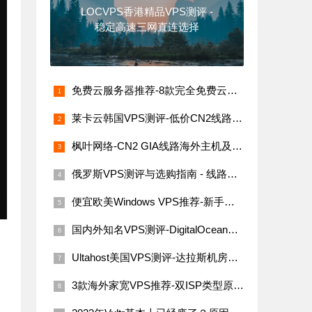
LOCVPS香港精品VPS测评 -
稳定高速三网直连选择
免费云服务器推荐-8款完全免费云服务器汇总（支持海内外节点）
莱卡云韩国VPS测评-低价CN2线路，网络稳定速度快
枫叶网络-CN2 GIA线路海外主机及VPS评测
俄罗斯VPS测评与选购指南 - 线路稳定性与价格解析
便宜欧美Windows VPS推荐-新手必看指南
国内外知名VPS测评-DigitalOcean、Linode、Vultr与搬瓦工
Ultahost美国VPS测评-达拉斯机房网络性能与价格详解
3款海外家宽VPS推荐-双ISP类型原生IP