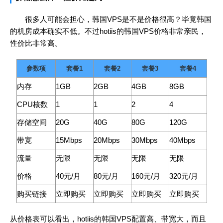
很多人可能会担心，韩国VPS是不是价格很高？毕竟韩国
的机房成本确实不低。不过hotiis的韩国VPS价格非常亲民，
性价比非常高。
参数项
套餐1
套餐2
套餐3
套餐4
内存
1GB
2GB
4GB
8GB
CPU核数
1
1
2
4
存储空间
20G
40G
80G
120G
带宽
15Mbps
20Mbps
30Mbps
40Mbps
流量
无限
无限
无限
无限
价格
40元/月
80元/月
160元/月
320元/月
购买链接
立即购买
立即购买
立即购买
立即购买
从价格表可以看出，hotiis的韩国VPS配置高、带宽大，而且