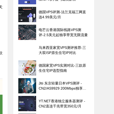
天
德国VPS评测-法兰克福三网直
连4.99美元/月
电芒云香港国际线路VPS测
评-2.5美元起独享带宽无限流量
马来西亚家宽VPS测评推荐-三
款
大双ISP原生住宅IP对比
德国家宽VPS实测对比-三款原
生住宅IP选型指南
Jtti 东京轻量日本VPS测评 -
CN2/AS9929 200Mbps独享带
宽
YT.NET香港独立服务器测评 -
CN2直连千兆带宽350元/月