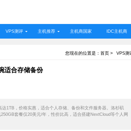
VPS测评
主机推荐
主机商国家
IDC主机商
您现在的位置是：
首页
>
VPS测
宜大碗适合存储备份
间最高达1TB，价格实惠，适合个人存储、备份和文件服务器。洛杉矶
0GB套餐仅20美元/年，性价比高，适合搭建NextCloud等个人网