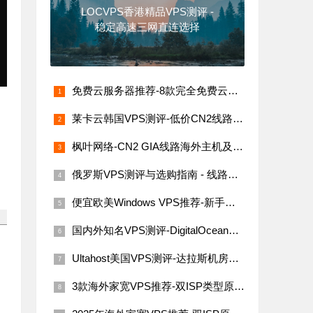
LOCVPS香港精品VPS测评 -
稳定高速三网直连选择
免费云服务器推荐-8款完全免费云服务器汇总（支持海内外节点）
莱卡云韩国VPS测评-低价CN2线路，网络稳定速度快
枫叶网络-CN2 GIA线路海外主机及VPS评测
俄罗斯VPS测评与选购指南 - 线路稳定性与价格解析
便宜欧美Windows VPS推荐-新手必看指南
国内外知名VPS测评-DigitalOcean、Linode、Vultr与搬瓦工
Ultahost美国VPS测评-达拉斯机房网络性能与价格详解
3款海外家宽VPS推荐-双ISP类型原生IP