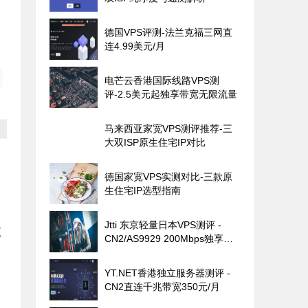
德国VPS评测-法兰克福三网直
连4.99美元/月
电芒云香港国际线路VPS测
评-2.5美元起独享带宽无限流量
马来西亚家宽VPS测评推荐-三
大双ISP原生住宅IP对比
德国家宽VPS实测对比-三款原
生住宅IP选型指南
Jtti 东京轻量日本VPS测评 -
CN2/AS9929 200Mbps独享带
宽
YT.NET香港独立服务器测评 -
CN2直连千兆带宽350元/月