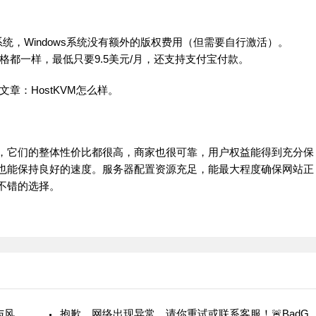
的操作系统，Windows系统没有额外的版权费用（但需要自行激活）。
价格都一样，最低只要9.5美元/月，还支持支付宝付款。
评文章：
HostKVM怎么样
。
S，它们的整体性价比都很高，商家也很可靠，用户权益能得到充分保
期也能保持良好的速度。服务器配置资源充足，能最大程度确保网站正
不错的选择。
Earidc便宜香港VPS测评-CN2GIA线路 - 高性价比与风险并存
抱歉，网络出现异常，请你重试或联系客服！