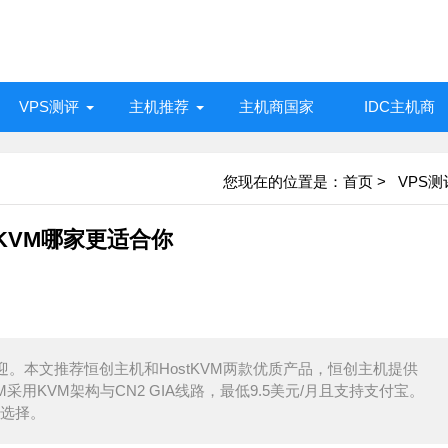
VPS测评
主机推荐
主机商国家
IDC主机商
您现在的位置是：
首页
>
VPS测
tKVM哪家更适合你
迎。本文推荐恒创主机和HostKVM两款优质产品，恒创主机提供
M采用KVM架构与CN2 GIA线路，最低9.5美元/月且支持支付宝。
选择。