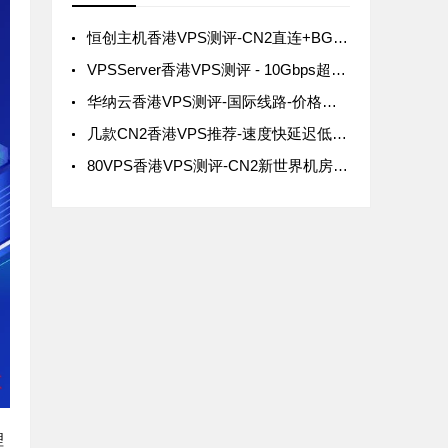
恒创主机香港VPS测评-CN2直连+BGP多线稳定高速
VPSServer香港VPS测评 - 10Gbps超大带宽-按小时计费灵活使用
华纳云香港VPS测评-国际线路-价格便宜但绕线路由需注意
几款CN2香港VPS推荐-速度快延迟低的VPS在这里
80VPS香港VPS测评-CN2新世界机房延迟更低更推荐
理