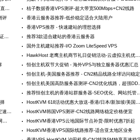
LOCVPS新国际香港VPS测评-CN2优化线路，三网直连速度怎么样
桔子数据香港VPS测评-超大带宽500Mbps+CN2线路
测评
香港云服务器推荐-低价稳定适合大陆用户
香港VPS推荐 - 快速建站的理想选择
华纳云-一站式建站服务，域名注册、服务器、SSL证书全方位满足您的需求
推荐3款适合建站的香港云服务器
国外主机建站推荐-I/O Zoom LiteSpeed VPS
HawkHost 老鹰主机商节礼日促销活动-云虚拟主机优惠适合外贸建
解
恒创主机双节大促销 - 海外VPS与独立服务器优惠汇总
恒创主机-美国服务器推荐 - CN2精品线路全球访问稳
恒创主机美国高防服务器
推荐恒创主机的香港站群服务器-SEO优化、
选择
HostKVM 618活动优惠大放送-香港/日本/新加坡/美国VPS低
HostKVM韩国VPS测评 - 双ISP原生住宅IP,网络稳定速度快
HostKVM韩国VPS测评-CN2线路网络稳定价格便宜
HostKVM美国VPS测评-CN2线路原生IP高性价比-网络延迟低稳定性好
HostKVM香港VPS云地国际节点补货-限时优惠7折起
HostKVM香港VPS国际线路推荐-适合亚太地区业务
香港VPS HostKVM 沙田机房-CN2线路5M独享高速稳