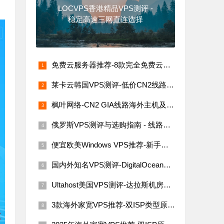
LOCVPS香港精品VPS测评 -
稳定高速三网直连选择
免费云服务器推荐-8款完全免费云服务器汇总（支持海内外节点）
莱卡云韩国VPS测评-低价CN2线路，网络稳定速度快
枫叶网络-CN2 GIA线路海外主机及VPS评测
俄罗斯VPS测评与选购指南 - 线路稳定性与价格解析
便宜欧美Windows VPS推荐-新手必看指南
国内外知名VPS测评-DigitalOcean、Linode、Vultr与搬瓦工
Ultahost美国VPS测评-达拉斯机房网络性能与价格详解
3款海外家宽VPS推荐-双ISP类型原生IP