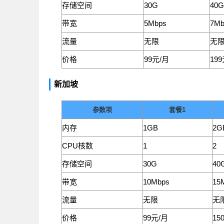
存储空间
30G
40G
带宽
5Mbps
7Mb
流量
无限
无
价格
99元/月
19
新加坡
参数项
套餐1
内存
1GB
2G
CPU核数
1
2
存储空间
30G
40
带宽
10Mbps
15
流量
无限
无
价格
99元/月
15