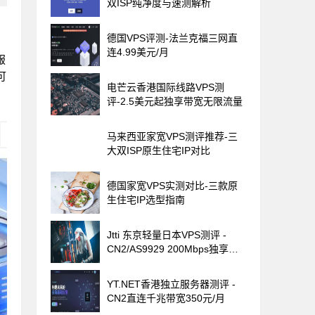
双ISP纯净度与速测解析
德国VPS评测-法兰克福三网直
连4.99美元/月
服
可
电芒云香港国际线路VPS测
评-2.5美元起独享带宽无限流量
马来西亚家宽VPS测评推荐-三
大双ISP原生住宅IP对比
德国家宽VPS实测对比-三款原
生住宅IP选型指南
Jtti 东京轻量日本VPS测评 -
CN2/AS9929 200Mbps独享带
宽
YT.NET香港独立服务器测评 -
CN2直连千兆带宽350元/月