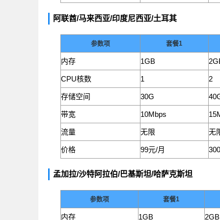
阿联酋/马来西亚/印度尼西亚/土耳其
参数项
套餐1
内存
1GB
2G
CPU核数
1
2
存储空间
30G
40
带宽
10Mbps
15
流量
无限
无
价格
99元/月
30
孟加拉/沙特阿拉伯/巴基斯坦/哈萨克斯坦
参数项
套餐1
内存
1GB
2GB