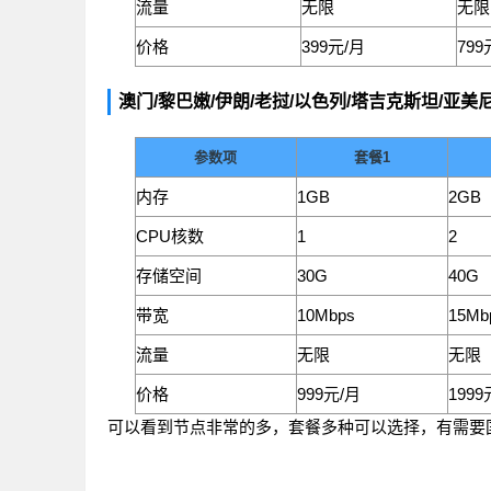
流量
无限
无限
价格
399元/月
799
澳门/黎巴嫩/伊朗/老挝/以色列/塔吉克斯坦/亚美
参数项
套餐1
内存
1GB
2GB
CPU核数
1
2
存储空间
30G
40G
带宽
10Mbps
15Mb
流量
无限
无限
价格
999元/月
1999
可以看到节点非常的多，套餐多种可以选择，有需要