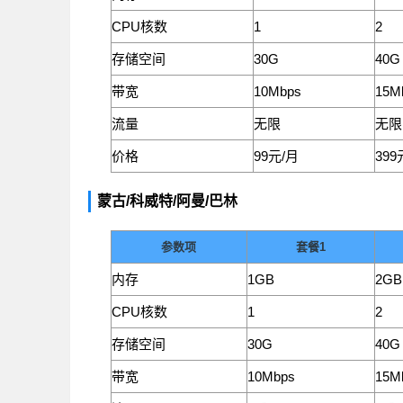
CPU核数
1
2
存储空间
30G
40G
带宽
10Mbps
15M
流量
无限
无限
价格
99元/月
399
蒙古/科威特/阿曼/巴林
参数项
套餐1
内存
1GB
2GB
CPU核数
1
2
存储空间
30G
40G
带宽
10Mbps
15M