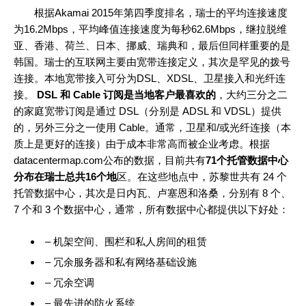
根据Akamai 2015年第四季度排名，瑞士的平均连接速度
为16.2Mbps，平均峰值连接速度为每秒62.6Mbps，继拉脱维
亚、香港、荷兰、日本、挪威、瑞典和，最后但同样重要的是
韩国。瑞士的互联网主要由宽带连接定义，其次是罕见的拨号
连接。本地宽带接入可分为DSL、XDSL、卫星接入和光纤连
接。
DSL 和 Cable 订阅是当地客户最喜欢的
，大约三分之二
的家庭宽带订阅是通过 DSL（分别是 ADSL 和 VDSL）提供
的，另外三分之一使用 Cable。通常，卫星和/或光纤连接（本
质上是更好的连接）由于成本非常高而被企业考虑。根据
datacentermap.com公布的数据，目前共有
71个托管数据中心
分布在瑞士总共16个地
区。在这些地点中，苏黎世共有 24 个
托管数据中心，其次是日内瓦、卢塞恩和洛桑，分别有 8 个、
7 个和 3 个数据中心，通常，所有数据中心都提供以下好处：
– 机架空间、围栏和私人房间的租赁
– 冗余服务器和私有网络基础设施
– 冗余空调
– 最先进的防火系统