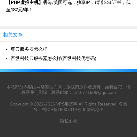
【PHP虚拟主机】
香港/美国可选，独享IP，赠送SSL证书，低
至
187元/年！
相关文章
尊云服务器怎么样
百纵科技云服务器怎么样(百纵科技优惠码)
本站部分内容由网络整理而来，版权归原作者所有，如有冒犯，请
联系我们删除。联系邮箱：
1216771506@qq.com
Copyright © 2022-2026
VPS那些事
All Rights Reserved. 备案
号：
蜀ICP备16007314号-8
网站地图
隐私条款