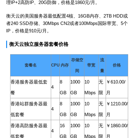
理IP+2高防IP、20G防御，价格是1860元/月。
衡天云的美国服务器最低配置4核、16GB内存、2TB HDD或
者240 SSD存储、30Mbps CN2或者100Mbps国际带宽、5个
IP，价格是910元/月。
衡天云独立服务器套餐价格
存储空
流
套餐名
CPU
内存
带宽
价格
间
量
香港服务器最低套
8
1000
10
无
￥610.00/
4
餐
GB
GB
Mbps
限
月
香港站群服务器最
8
1000
10
无
￥1210.00/
4
低套餐
GB
GB
Mbps
限
月
香港高防服务器最
16
1000
10
无
￥1860.00/
4
低套餐
GB
GB
Mbps
限
月