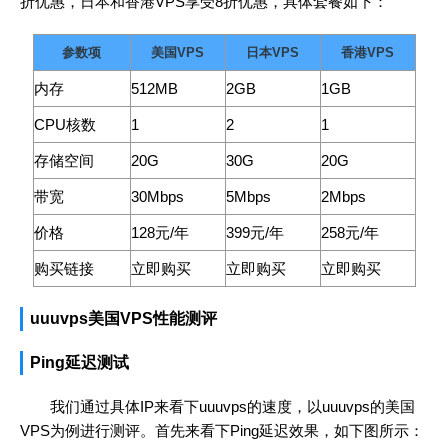
折优惠，日本和香港VPS享受8折优惠，具体套餐如下：
参数项
美国VPS
日本VPS
香港VPS
内存
512MB
2GB
1GB
CPU核数
1
2
1
存储空间
20G
30G
20G
带宽
30Mbps
5Mbps
2Mbps
价格
128元/年
399元/年
258元/年
购买链接
立即购买
立即购买
立即购买
uuuvps美国VPS性能测评
Ping延迟测试
我们通过具体IP来看下uuuvps的速度，以uuuvps的美国
VPS为例进行测评。首先来看下Ping延迟效果，如下图所示：