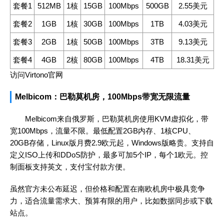
套餐1
512MB
1核
15GB
100Mbps
500GB
2.55美元
套餐2
1GB
1核
30GB
100Mbps
1TB
4.03美元
套餐3
2GB
1核
50GB
100Mbps
3TB
9.13美元
套餐4
4GB
2核
80GB
100Mbps
4TB
18.31美元
访问Virtono官网
Melbicom：巴勒莫机房，100Mbps带宽无限流量
Melbicom来自俄罗斯，巴勒莫机房使用KVM虚拟化，带
宽100Mbps，流量不限。最低配置2GB内存、1核CPU、
20GB存储，Linux版月费2.9欧元起，Windows版略贵。支持自
定义ISO上传和DDoS防护，最多可加5个IP，每个1欧元。控
制面板支持英文，支付宝付款方便。
虽然官方未公布延迟，但价格和配置在南欧机房中极具竞争
力，适合流量需求大、预算有限的用户，比如数据同步或下载
站点。