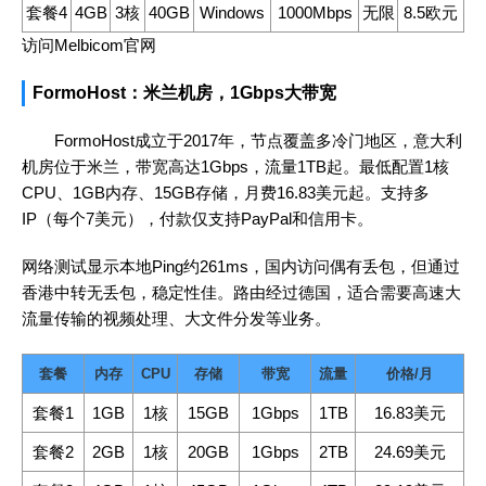
套餐4
4GB
3核
40GB
Windows
1000Mbps
无限
8.5欧元
访问Melbicom官网
FormoHost：米兰机房，1Gbps大带宽
FormoHost成立于2017年，节点覆盖多冷门地区，意大利
机房位于米兰，带宽高达1Gbps，流量1TB起。最低配置1核
CPU、1GB内存、15GB存储，月费16.83美元起。支持多
IP（每个7美元），付款仅支持PayPal和信用卡。
网络测试显示本地Ping约261ms，国内访问偶有丢包，但通过
香港中转无丢包，稳定性佳。路由经过德国，适合需要高速大
流量传输的视频处理、大文件分发等业务。
套餐
内存
CPU
存储
带宽
流量
价格/月
套餐1
1GB
1核
15GB
1Gbps
1TB
16.83美元
套餐2
2GB
1核
20GB
1Gbps
2TB
24.69美元