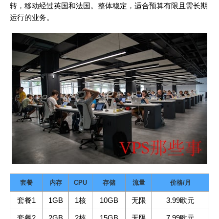
转，移动经过英国和法国。整体稳定，适合预算有限且需长期
运行的业务。
套餐
内存
CPU
存储
流量
价格/月
套餐1
1GB
1核
10GB
无限
3.99欧元
套餐2
2GB
2核
15GB
无限
7.99欧元