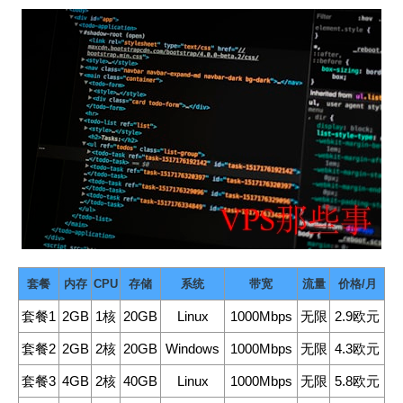
套餐
内存
CPU
存储
系统
带宽
流量
价格/月
套餐1
2GB
1核
20GB
Linux
1000Mbps
无限
2.9欧元
套餐2
2GB
2核
20GB
Windows
1000Mbps
无限
4.3欧元
套餐3
4GB
2核
40GB
Linux
1000Mbps
无限
5.8欧元