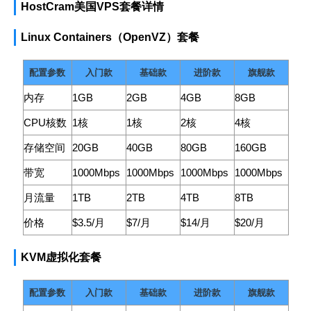
HostCram美国VPS套餐详情
Linux Containers（OpenVZ）套餐
配置参数
入门款
基础款
进阶款
旗舰款
内存
1GB
2GB
4GB
8GB
CPU核数
1核
1核
2核
4核
存储空间
20GB
40GB
80GB
160GB
带宽
1000Mbps
1000Mbps
1000Mbps
1000Mbps
月流量
1TB
2TB
4TB
8TB
价格
$3.5/月
$7/月
$14/月
$20/月
KVM虚拟化套餐
配置参数
入门款
基础款
进阶款
旗舰款