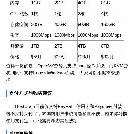
内存
1GB
2GB
4GB
8GB
CPU核数
1核
1核
2核
4核
存储空间
20GB
40GB
80GB
160GB
带宽
1000Mbps
1000Mbps
1000Mbps
1000Mbps
月流量
1TB
2TB
4TB
8TB
价格
$5/月
$10/月
$20/月
$30/月
值得一提的是，OpenVZ套餐只支持Linux操作系统，而KVM套
餐则同时支持Linux和Windows系统，大家可以根据需求选
择。
支付方式与购买建议
HostCram目前仅支持PayPal、信用卡和Payoneer付款，
暂不支持支付宝，对国内用户来说可能稍显不便。如果你习惯
使用支付宝，可能需要考虑其他选项。
总结与推荐