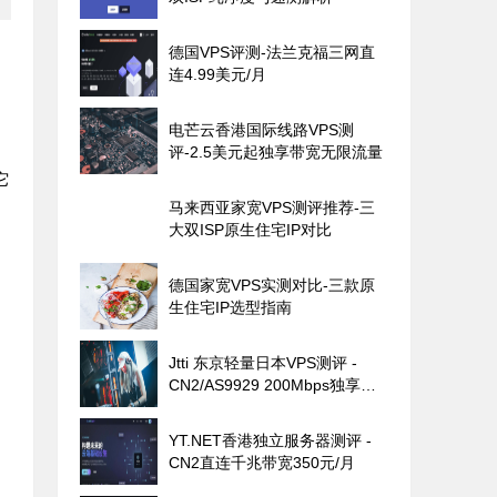
德国VPS评测-法兰克福三网直
连4.99美元/月
电芒云香港国际线路VPS测
评-2.5美元起独享带宽无限流量
它
马来西亚家宽VPS测评推荐-三
大双ISP原生住宅IP对比
德国家宽VPS实测对比-三款原
生住宅IP选型指南
Jtti 东京轻量日本VPS测评 -
CN2/AS9929 200Mbps独享带
宽
YT.NET香港独立服务器测评 -
CN2直连千兆带宽350元/月