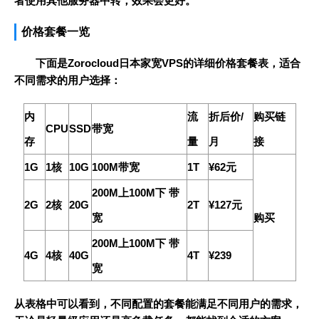
者使用其他服务器中转，效果会更好。
价格套餐一览
下面是Zorocloud日本家宽VPS的详细价格套餐表，适合
不同需求的用户选择：
内
流
折后价/
购买链
CPU
SSD
带宽
存
量
月
接
1G
1核
10G
100M带宽
1T
¥62元
200M上100M下 带
2G
2核
20G
2T
¥127元
宽
购买
200M上100M下 带
4G
4核
40G
4T
¥239
宽
从表格中可以看到，不同配置的套餐能满足不同用户的需求，