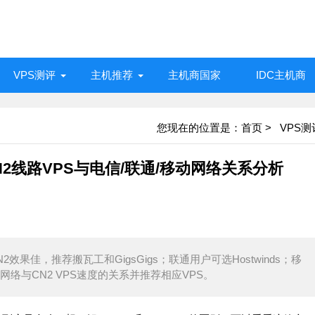
VPS测评
主机推荐
主机商国家
IDC主机商
您现在的位置是：
首页
>
VPS测
N2线路VPS与电信/联通/移动网络关系分析
效果佳，推荐搬瓦工和GigsGigs；联通用户可选Hostwinds；移
络与CN2 VPS速度的关系并推荐相应VPS。