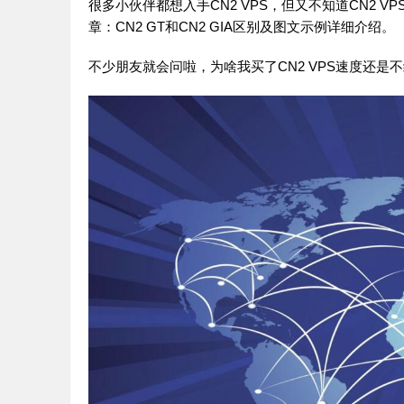
很多小伙伴都想入手CN2 VPS，但又不知道CN2 VP
章：
CN2 GT和CN2 GIA区别及图文示例详细介绍
。
不少朋友就会问啦，为啥我买了CN2 VPS速度还