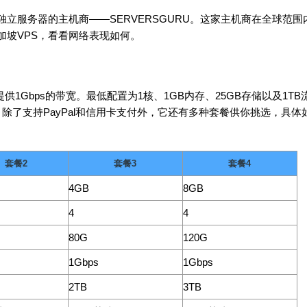
立服务器的主机商——SERVERSGURU。这家主机商在全球范围
加坡VPS，看看网络表现如何。
提供1Gbps的带宽。最低配置为1核、1GB内存、25GB存储以及1TB
英镑。除了支持PayPal和信用卡支付外，它还有多种套餐供你挑选，具体
套餐2
套餐3
套餐4
4GB
8GB
4
4
80G
120G
1Gbps
1Gbps
2TB
3TB