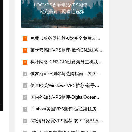
LOCVPS香港精品VPS测评 -
稳定高速三网直连选择
免费云服务器推荐-8款完全免费云服务器汇总（支持海内外节点）
莱卡云韩国VPS测评-低价CN2线路，网络稳定速度快
枫叶网络-CN2 GIA线路海外主机及VPS评测
俄罗斯VPS测评与选购指南 - 线路稳定性与价格解析
便宜欧美Windows VPS推荐-新手必看指南
国内外知名VPS测评-DigitalOcean、Linode、Vultr与搬瓦工
Ultahost美国VPS测评-达拉斯机房网络性能与价格详解
3款海外家宽VPS推荐-双ISP类型原生IP