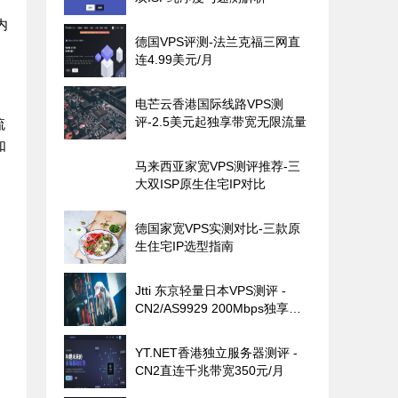
内
德国VPS评测-法兰克福三网直
连4.99美元/月
电芒云香港国际线路VPS测
评-2.5美元起独享带宽无限流量
流
如
马来西亚家宽VPS测评推荐-三
大双ISP原生住宅IP对比
德国家宽VPS实测对比-三款原
生住宅IP选型指南
Jtti 东京轻量日本VPS测评 -
CN2/AS9929 200Mbps独享带
宽
YT.NET香港独立服务器测评 -
CN2直连千兆带宽350元/月