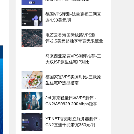
德国VPS评测-法兰克福三网直
连4.99美元/月
电芒云香港国际线路VPS测
评-2.5美元起独享带宽无限流量
马来西亚家宽VPS测评推荐-三
大双ISP原生住宅IP对比
德国家宽VPS实测对比-三款原
生住宅IP选型指南
Jtti 东京轻量日本VPS测评 -
CN2/AS9929 200Mbps独享带
宽
YT.NET香港独立服务器测评 -
CN2直连千兆带宽350元/月