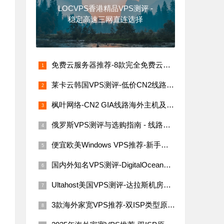
LOCVPS香港精品VPS测评 -
稳定高速三网直连选择
免费云服务器推荐-8款完全免费云服务器汇总（支持海内外节点）
莱卡云韩国VPS测评-低价CN2线路，网络稳定速度快
枫叶网络-CN2 GIA线路海外主机及VPS评测
俄罗斯VPS测评与选购指南 - 线路稳定性与价格解析
便宜欧美Windows VPS推荐-新手必看指南
国内外知名VPS测评-DigitalOcean、Linode、Vultr与搬瓦工
Ultahost美国VPS测评-达拉斯机房网络性能与价格详解
3款海外家宽VPS推荐-双ISP类型原生IP