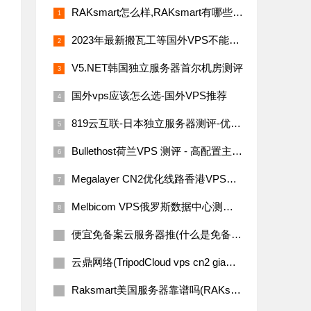
RAKsmart怎么样,RAKsmart有哪些优惠套餐
2023年最新搬瓦工等国外VPS不能访问的决方案
V5.NET韩国独立服务器首尔机房测评
国外vps应该怎么选-国外VPS推荐
819云互联-日本独立服务器测评-优化线路与网络性能分析
Bullethost荷兰VPS 测评 - 高配置主机，2Tbps DDoS 防御支持
Megalayer CN2优化线路香港VPS测评
Melbicom VPS俄罗斯数据中心测评(CN2线路无限流量)
便宜免备案云服务器推(什么是免备案cdn服务器)
云鼎网络(TripodCloud vps cn2 gia线路)
Raksmart美国服务器靠谱吗(RAKsmart服务器省钱策略)