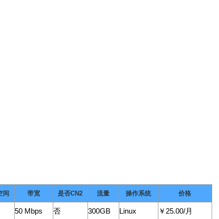
空间
带宽
是否CN2
流量
操作系统
价格
50 Mbps
否
300GB
Linux
￥25.00/月