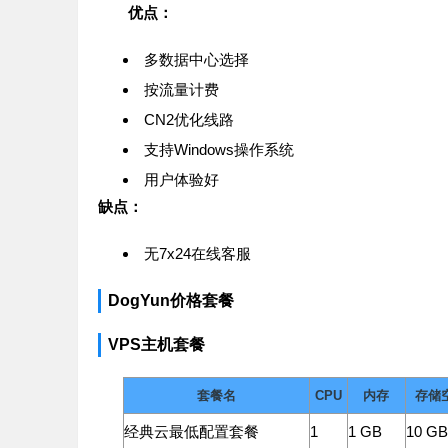
优点：
多数据中心选择
按流量计费
CN2优化线路
支持Windows操作系统
用户体验好
缺点：
无7x24在线客服
DogYun价格套餐
VPS主机套餐
套餐名
CPU
内存
存储
经典云最低配置套餐
1
1 GB
10 GB